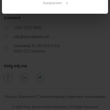
Aanpassen
Contact
+316 5222 8591
info@koenbeeren.nl
Oudeweg 91-95 Unit A-0.6
2031 CC Haarlem
Volg mij via
Privacy Statement
|
Cookieverklaring
|
Algemene voorwaarden
© 2024 Koen Beeren Online Marketing | All Rights Reserved