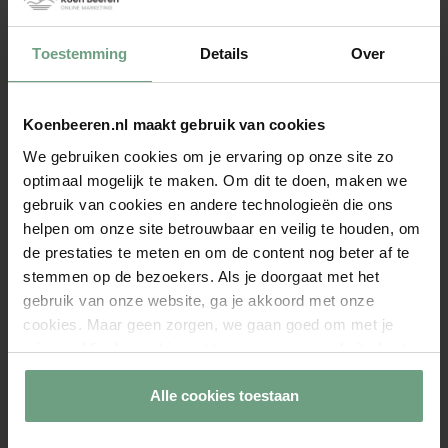
BTW-nummer:
NL864111988B01
Toestemming
Details
Over
Illustrations by
Freepik
Diensten
Partners
Koenbeeren.nl maakt gebruik van cookies
Home
We gebruiken cookies om je ervaring op onze site zo
optimaal mogelijk te maken. Om dit te doen, maken we
Diensten
gebruik van cookies en andere technologieën die ons
helpen om onze site betrouwbaar en veilig te houden, om
Werkwijze
de prestaties te meten en om de content nog beter af te
stemmen op de bezoekers. Als je doorgaat met het
Over Koen
gebruik van onze website, ga je akkoord met onze
cookies. Maar geen zorgen, we gaan goed om met je
Weblog
privacy. Via de
cookieverklaring
op onze website kunt u
uw toestemming op elk moment wijzigen of intrekken.
Contact
Alle cookies toestaan