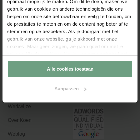
optimaal mogelijk te maken. Om dit te doen, maken we
gebruik van cookies en andere technologieën die ons
helpen om onze site betrouwbaar en veilig te houden, om
de prestaties te meten en om de content nog beter af te
KvK-nummer:
86846132
stemmen op de bezoekers. Als je doorgaat met het
gebruik van onze website, ga je akkoord met onze
BTW-nummer:
NL864111988B01
cookies. Maar geen zorgen, we gaan goed om met je
Illustrations by
Freepik
privacy. Via de
cookieverklaring
op onze website kunt u
Diensten
Partners
uw toestemming op elk moment wijzigen of intrekken.
Alle cookies toestaan
Home
Aanpassen
Diensten
Werkwijze
Over Koen
Weblog