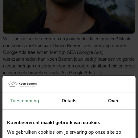
Wil jij online succes ervaren en jouw bedrijf laten groeien? Maak
dan kennis met specialist Koen Beeren, een jarenlang ervaren
Google Ads freelancer. Met zijn SEA (Google Ads)
werkzaamheden kan Koen Beeren jouw bedrijf naar een volgende
niveau brengen en zorgen voor een grotere zichtbaarheid en groei
in eventuele omzet en leads. Als Google Ads […]
Toestemming
Details
Over
Koenbeeren.nl maakt gebruik van cookies
We gebruiken cookies om je ervaring op onze site zo