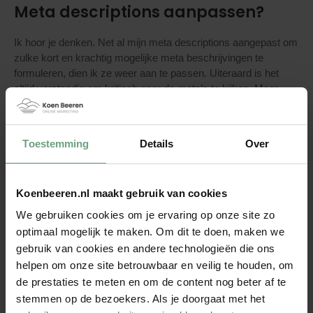
Meta descriptions aanpassen?
Ik hoor je denken. Net al mijn meta descriptions aangepast om
zulke kort en krachtig mogelijke meta beschrijvingen te
formuleren, dien ik ze weer aan te passen. Uiteraard is het
altijd verstandig om kritisch naar de meta’s te kijken. Maar
nee, ik denk dat deze update van Google geen aanleiding hoeft
te zijn om deze weer opnieuw te formuleren.
Toestemming
Details
Over
Aangezien naar mijn idee korte en krachtige meta descriptions
zwaarder wegen dan langere en uitgebreidere beschrijvingen,
is mijn advies te wachten wat de ontwikkelingen zullen zijn op
dit gebied. Het gegeven dat mensen vaak niet de gehele tekst
Koenbeeren.nl maakt gebruik van cookies
lezen, maar vaak screenend lezen, zorgt bij een kort en
We gebruiken cookies om je ervaring op onze site zo
bondige, maar duidelijk meta beschrijving vaak voor een
optimaal mogelijk te maken. Om dit te doen, maken we
hogere CTR (Click-through-rate), dan een beschrijving die is
gebruik van cookies en andere technologieën die ons
voorzien van deze uitgebreide ruimte van 320 karakters.
helpen om onze site betrouwbaar en veilig te houden, om
de prestaties te meten en om de content nog beter af te
Belangrijk, wederom update in
stemmen op de bezoekers. Als je doorgaat met het
lengte Meta Descriptions