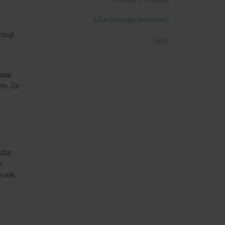
SEA (Google Adwords)
zorgt
SEO
haal
len. Ze
mdat
.
p ook
d