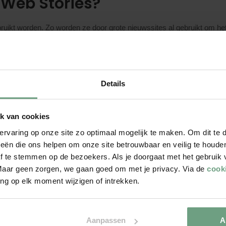
 Web Stories?
uikt worden. Zo worden ze door grote nieuwssites al gebruikt om he
lijk een stukje content dat losjes aan je belangrijkste content vastzi
dan licht je de highlights uit en zet deze in je verhaal. Deel deze verv
 het verhaal je publiek aan, dan lezen ze waarschijnlijk ook het hele ar
Details
gle Web Stories
k van cookies
es uitkomst bieden voor jouw websites. De belangrijkste redenen om 
ervaring op onze site zo optimaal mogelijk te maken. Om dit te
eën die ons helpen om onze site betrouwbaar en veilig te houde
f te stemmen op de bezoekers. Als je doorgaat met het gebruik 
r dat je boodschap beter overkomt.
er uit dan andere content.
aar geen zorgen, we gaan goed om met je privacy. Via de
cook
n no-time.
ng op elk moment wijzigen of intrekken.
d code ook op andere sites en social media.
ie op deze manier tot zich te nemen.
Aanpassen
A