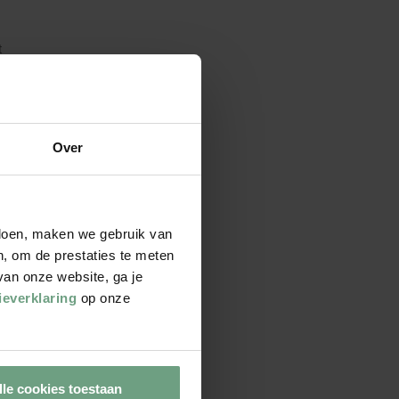
t
t. Heb
olgens
tikel
Over
Google
 doen, maken we gebruik van
n, om de prestaties te meten
van onze website, ga je
ieverklaring
op onze
lle cookies toestaan