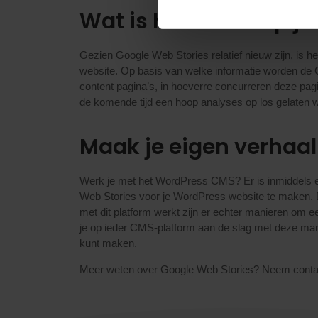
Wat is het effect op je
Gezien Google Web Stories relatief nieuw zijn, is h
website. Op basis van welke informatie worden de 
content pagina’s, in hoeverre concurreren deze pag
de komende tijd een hoop analyses op los gelaten w
Maak je eigen verhaal
Werk je met het WordPress CMS? Er is inmiddels
Web Stories voor je WordPress website te maken. Dit
met dit platform werkt zijn er echter manieren om 
je op ieder CMS-platform aan de slag met deze man
kunt maken.
Meer weten over Google Web Stories? Neem contac