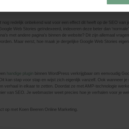
 SEO?
et nog redelijk onbekend wat voor een effect dit heeft op de SEO van 
Google Web Stories geïndexeerd, indexeren deze beter dan ‘normale’
ina’s met andere pagina’s binnen de website? Dit zijn allemaal vrage
orden. Maar eerst, hoe maak je dergelijke Google Web Stories eigenl
 een
handige plugin
binnen WordPress verkrijgbaar om eenvoudig Goo
 kan stap voor stap en wijst zich eigenlijk vanzelf. Ook wanneer je 
een verhaal in elkaar te zetten. Doordat ze met AMP-technologie werk
ier van SEO. Je webmaster weet precies hoe je verhalen voor je we
t op met Koen Beeren Online Marketing.