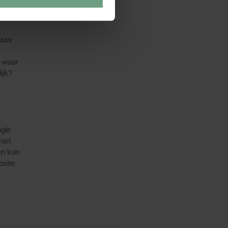
jouw
n waar
ijk?
gle
niet
en kun
bsite