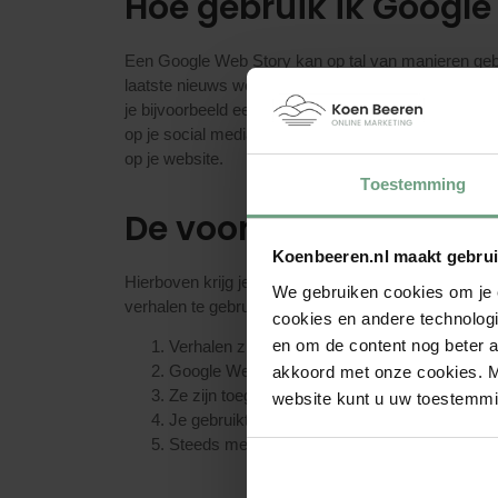
Hoe gebruik ik Google
Een Google Web Story kan op tal van manieren gebr
laatste nieuws weer te geven. Een Web Story is eigen
je bijvoorbeeld een lang artikel op je website staan, 
op je social media netwerk of in je nieuwsbrief. Trekt
op je website.
Toestemming
De voordelen van Goo
Koenbeeren.nl maakt gebrui
Hierboven krijg je al een indruk waarom Web Stori
We gebruiken cookies om je 
verhalen te gebruiken:
cookies en andere technologi
en om de content nog beter a
Verhalen zijn het interactief en zorgen ervoo
Google Web Stories zien er veel aantrekkelijk
akkoord met onze cookies. M
Ze zijn toegespitst op smartphones en laden i
website kunt u uw toestemmi
Je gebruikt de verhalen dankzij een embedde
Steeds meer mensen zijn gewend om informat