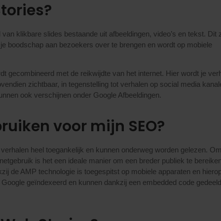
tories?
van klikbare slides bestaande uit afbeeldingen, video’s en tekst. Dit 
 je boodschap aan bezoekers over te brengen en wordt op mobiele
t gecombineerd met de reikwijdte van het internet. Hier wordt je ver
ovendien zichtbaar, in tegenstelling tot verhalen op social media kana
 kunnen ook verschijnen onder Google Afbeeldingen.
uiken voor mijn SEO?
jn verhalen heel toegankelijk en kunnen onderweg worden gelezen. O
rnetgebruik is het een ideale manier om een breder publiek te bereiken
kzij de AMP technologie is toegespitst op mobiele apparaten en hiero
or Google geïndexeerd en kunnen dankzij een embedded code gedeel