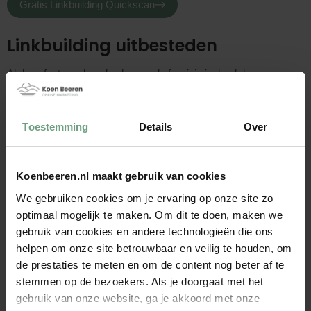
Gratis Linkbuilding Quickscan
Linkbuilding uitbesteden
Al deze factoren bepalen hoe veel of weinig invloed de
linkbuilding op de vindbaarheid van jouw eigen website zal
hebben. In plaats van hier zelf onderzoek naar te doen en
hier veel tijd in te investeren, kun je ook de linkbuilding
Toestemming
Details
Over
uitbesteden. Bovendien weet je zo ook zeker dat het op een
juiste manier gedaan wordt, met goed resultaat als gevolg.
VEELGESTELDE VRAGEN OVER LINKBUILDING
Koenbeeren.nl maakt gebruik van cookies
We gebruiken cookies om je ervaring op onze site zo
Wat is linkbuilding?
optimaal mogelijk te maken. Om dit te doen, maken we
Welk linkbuilding pakket past bij mij?
gebruik van cookies en andere technologieën die ons
Wat kost een linkbuilding pakket?
helpen om onze site betrouwbaar en veilig te houden, om
Wat voor backlinks worden gegenereerd?
de prestaties te meten en om de content nog beter af te
stemmen op de bezoekers. Als je doorgaat met het
Investeren in Google Ads of SEO?
gebruik van onze website, ga je akkoord met onze